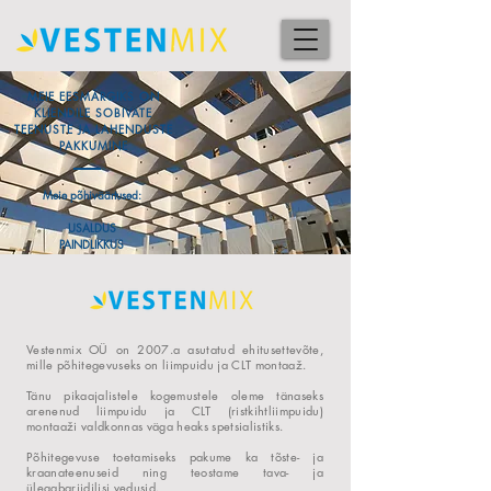
MEIE EESMÄRGIKS ON
KLIENDILE SOBIVATE
TEENUSTE JA LAHENDUSTE
PAKKUMINE
Meie põhiväärtused:
USALDUS
PAINDLIKKUS
Vestenmix OÜ on 2007.a asutatud ehitusettevõte,
mille põhitegevuseks on liimpuidu ja CLT montaaž.
Tänu pikaajalistele kogemustele oleme tänaseks
arenenud liimpuidu ja CLT (ristkihtliimpuidu)
montaaži valdkonnas väga heaks spetsialistiks.
Põhitegevuse toetamiseks pakume ka tõste- ja
kraanateenuseid ning teostame tava- ja
ülegabariidilisi vedusid.