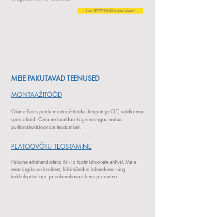
Loe VESTENMIX kohta rohkem
MEIE PAKUTAVAD TEENUSED
MONTAAŽITÖÖD
Oleme Eestis puidu montaažitööde (liimpuit ja CLT) valdkonna
spetsialistid. Omame laialdast kogemust igas mahus
puitkonstruktsioonide teostamisel.
PEATÖÖVÕTU TEOSTAMINE
Pakume erilahendustena äri- ja tootmishoonete ehitust. Meie
eesmärgiks on kvaliteet, läbimõeldud lahendused ning
kokkulepitud aja- ja eelarvekavast kinni pidamine.