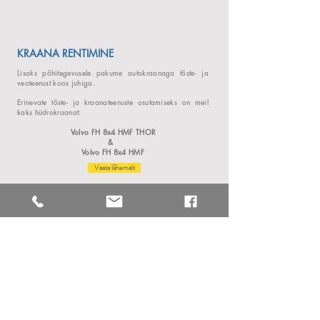
KRAANA RENTIMINE
Lisaks põhitegevusele pakume autokraanaga tõste- ja
veoteenust koos juhiga.
Erinevate tõste- ja kraanateenuste osutamiseks on meil
kaks hüdrokraanat:
Volvo FH 8x4 HMF THOR
&
Volvo FH 8x4 HMF
Vaata lähemalt
PROJEKTID
Teostame liimpuidu ja CLT montaažitöid nii Eestis kui
välismaal.