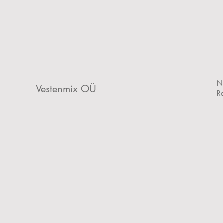
Ni
Vestenmix OÜ
R