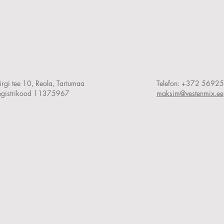
rgi tee 10, Reola, Tartumaa
Telefon:
+372 5692
egistrikood 11375967
maksim@vestenmix.ee