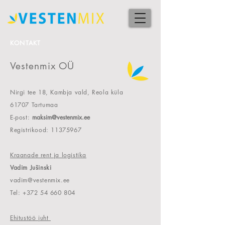
KONTAKT
Vestenmix OÜ
Nirgi tee 18, Kambja vald, Reola küla
61707 Tartumaa
E-post:
maksim@vestenmix.ee
Registrikood:
11375967
Kraan
a
de rent ja logistika
Vadim Jušinski
vadim@vestenmix.ee
Tel:
+372 54 660 804
Ehitustöö juht